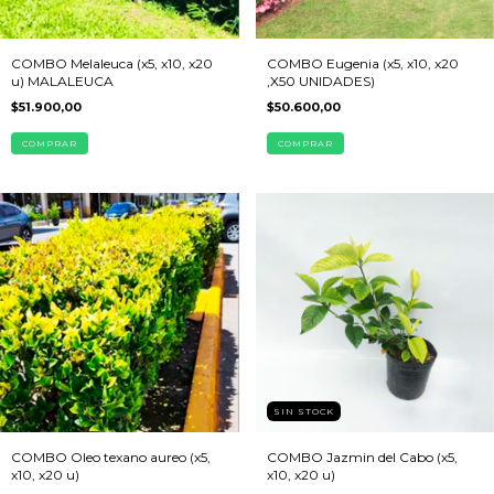
COMBO Melaleuca (x5, x10, x20
COMBO Eugenia (x5, x10, x20
u) MALALEUCA
,X50 UNIDADES)
$51.900,00
$50.600,00
COMPRAR
COMPRAR
SIN STOCK
COMBO Oleo texano aureo (x5,
COMBO Jazmin del Cabo (x5,
x10, x20 u)
x10, x20 u)