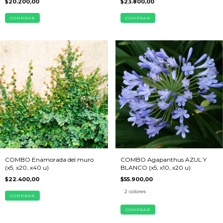
$23.800,00
$20.200,00
COMPRAR
COMPRAR
COMBO Enamorada del muro
COMBO Agapanthus AZUL Y
(x5, x20, x40 u)
BLANCO (x5, x10, x20 u)
$22.400,00
$55.900,00
2 colores
COMPRAR
COMPRAR