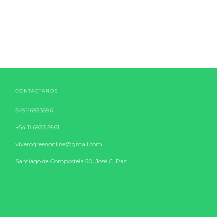
CONTACTANOS
5491169335961
+54 11 6933 5961
viverogreenonline@gmail.com
Santiago de Compostela 50, José C. Paz