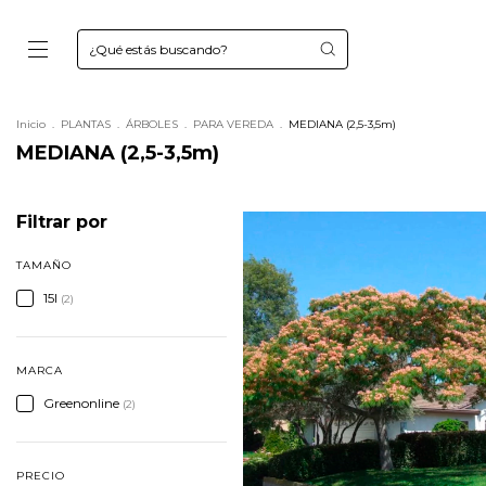
Inicio
.
PLANTAS
.
ÁRBOLES
.
PARA VEREDA
.
MEDIANA (2,5-3,5m)
MEDIANA (2,5-3,5m)
Filtrar por
TAMAÑO
15l
(2)
MARCA
Greenonline
(2)
PRECIO