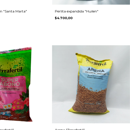
 "Santa Marta"
Perlita expandida "Huilen"
$4.700,00
rafertil"
Arena "Terrafertil"