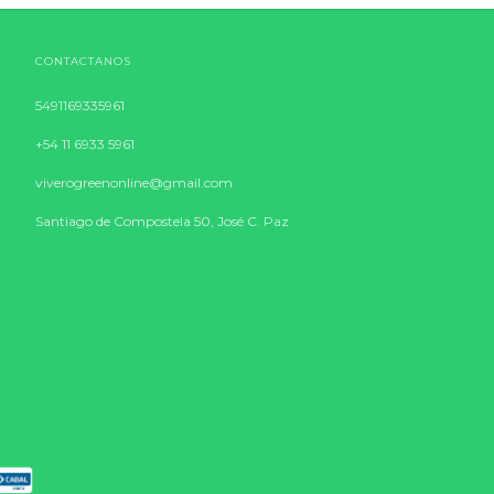
CONTACTANOS
5491169335961
+54 11 6933 5961
viverogreenonline@gmail.com
Santiago de Compostela 50, José C. Paz