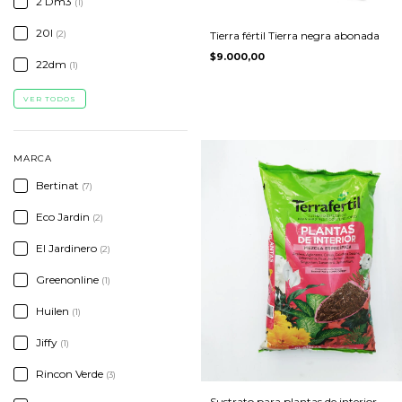
2 Dm3
(1)
20l
(2)
Tierra fértil Tierra negra abonada
$9.000,00
22dm
(1)
VER TODOS
MARCA
Bertinat
(7)
Eco Jardin
(2)
El Jardinero
(2)
Greenonline
(1)
Huilen
(1)
Jiffy
(1)
Rincon Verde
(3)
Sustrato para plantas de interior