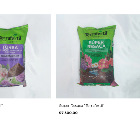
l"
Super Resaca "Terrafertil"
$7.300,00