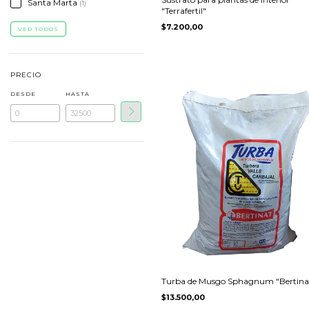
Santa Marta
(1)
"Terrafertil"
$7.200,00
VER TODOS
PRECIO
DESDE
HASTA
Turba de Musgo Sphagnum "Bertina
$13.500,00