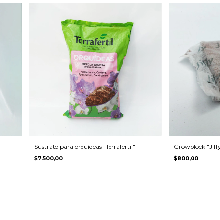
Sustrato para orquídeas "Terrafertil"
Growblock "Jiff
$7.500,00
$800,00