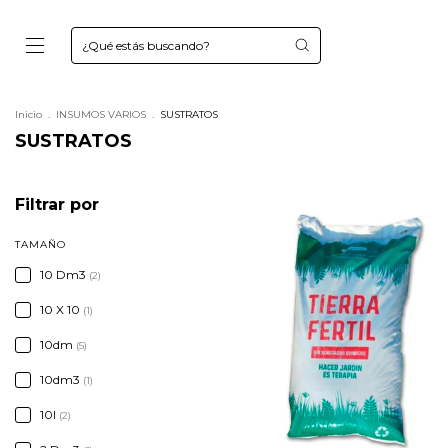
Inicio
.
INSUMOS VARIOS
.
SUSTRATOS
SUSTRATOS
Filtrar por
TAMAÑO
10 Dm3
(2)
10 X 10
(1)
10dm
(5)
10dm3
(1)
10l
(2)