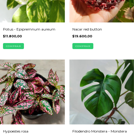
Potus - Epipremnum aureum
Nacar red button
$11.800,00
$19.600,00
COMPRAR
COMPRAR
Hypoestes rosa
Filodendro Monstera - Monstera