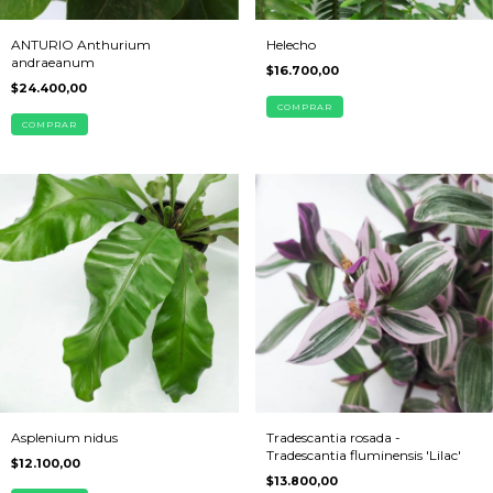
ANTURIO Anthurium
Helecho
andraeanum
$16.700,00
$24.400,00
COMPRAR
COMPRAR
Asplenium nidus
Tradescantia rosada -
Tradescantia fluminensis 'Lilac'
$12.100,00
$13.800,00