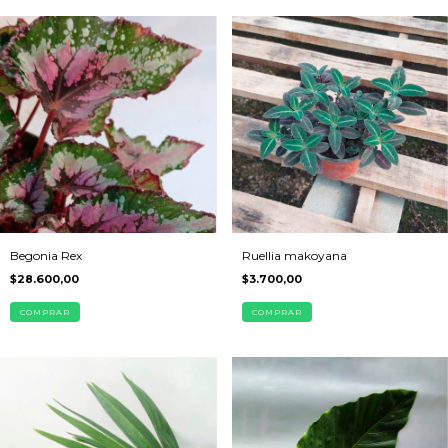
Ruellia makoyana
Begonia Rex
$3.700,00
$28.600,00
COMPRAR
COMPRAR