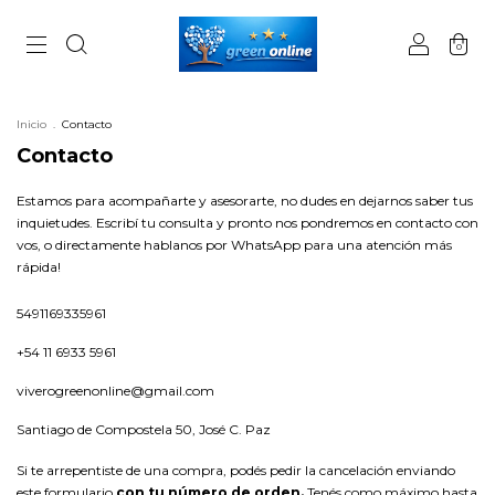
0
Inicio
.
Contacto
Contacto
Estamos para acompañarte y asesorarte, no dudes en dejarnos saber tus
inquietudes. Escribí tu consulta y pronto nos pondremos en contacto con
vos, o directamente hablanos por WhatsApp para una atención más
rápida!
5491169335961
+54 11 6933 5961
viverogreenonline@gmail.com
Santiago de Compostela 50, José C. Paz
Si te arrepentiste de una compra, podés pedir la cancelación enviando
este formulario
con tu número de orden.
Tenés como máximo hasta