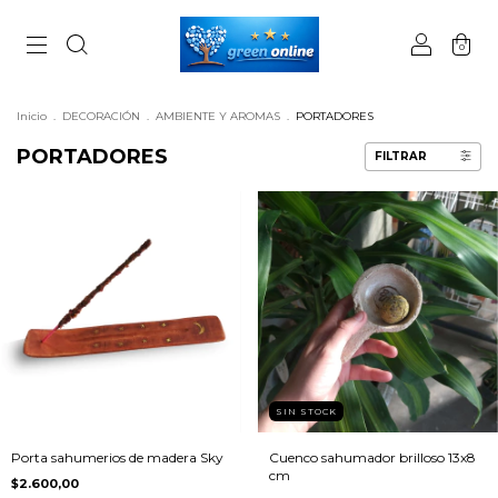
0
Inicio
.
DECORACIÓN
.
AMBIENTE Y AROMAS
.
PORTADORES
PORTADORES
FILTRAR
SIN STOCK
Porta sahumerios de madera Sky
Cuenco sahumador brilloso 13x8
cm
$2.600,00