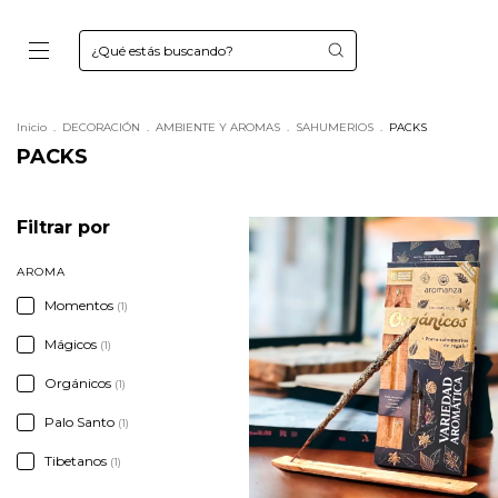
Inicio
.
DECORACIÓN
.
AMBIENTE Y AROMAS
.
SAHUMERIOS
.
PACKS
PACKS
Filtrar por
AROMA
Momentos
(1)
Mágicos
(1)
Orgánicos
(1)
Palo Santo
(1)
Tibetanos
(1)