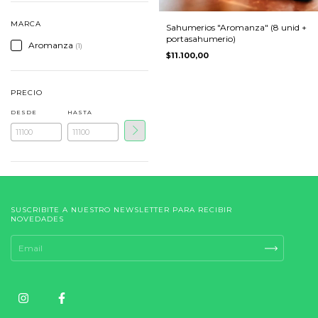
MARCA
Sahumerios "Aromanza" (8 unid +
portasahumerio)
Aromanza
(1)
$11.100,00
PRECIO
DESDE
HASTA
SUSCRIBITE A NUESTRO NEWSLETTER PARA RECIBIR
NOVEDADES