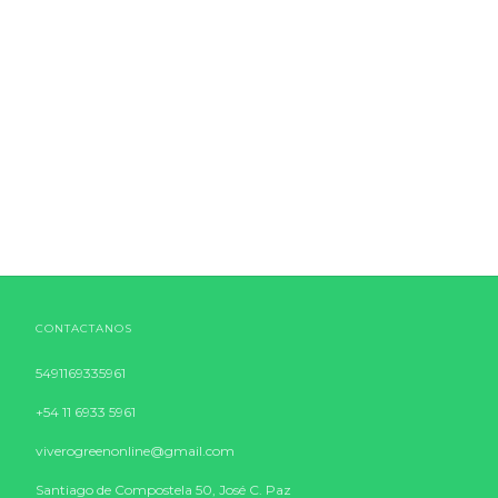
CONTACTANOS
5491169335961
+54 11 6933 5961
viverogreenonline@gmail.com
Santiago de Compostela 50, José C. Paz