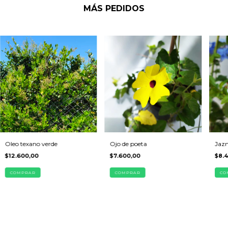
MÁS PEDIDOS
Oleo texano verde
Ojo de poeta
Jazm
$12.600,00
$7.600,00
$8.
COMPRAR
COMPRAR
CO