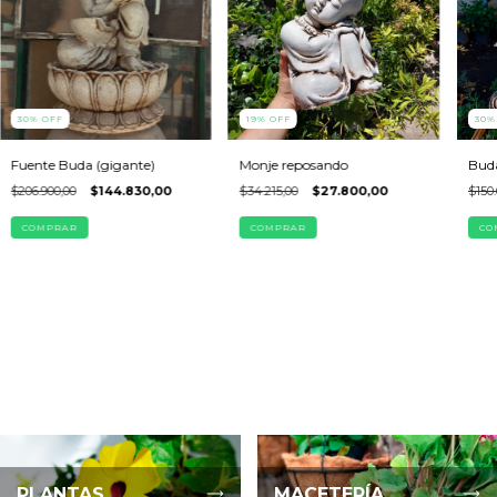
30
%
OFF
19
%
OFF
30
Fuente Buda (gigante)
Monje reposando
Bud
$206.900,00
$144.830,00
$34.215,00
$27.800,00
$150.
PLANTAS
MACETERÍA