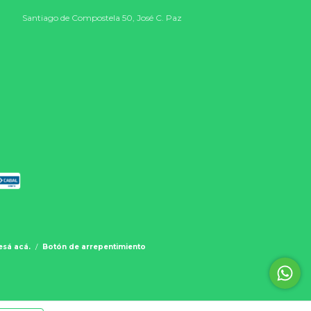
Santiago de Compostela 50, José C. Paz
esá acá.
/
Botón de arrepentimiento