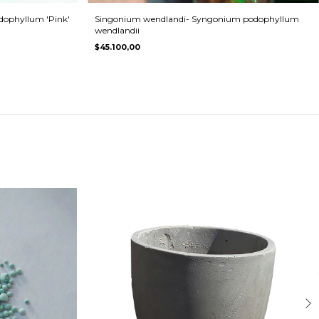
dophyllum 'Pink'
Singonium wendlandi- Syngonium podophyllum
wendlandii
$45.100,00