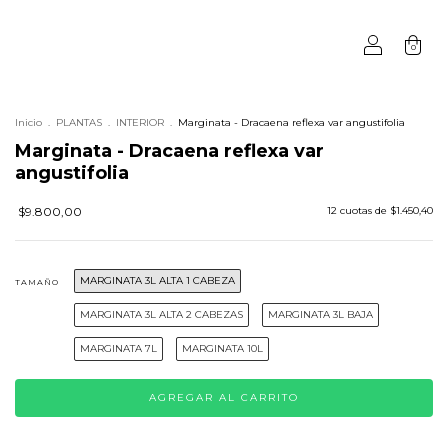
0
Inicio
.
PLANTAS
.
INTERIOR
.
Marginata - Dracaena reflexa var angustifolia
Marginata - Dracaena reflexa var
angustifolia
$9.800,00
12
cuotas de
$1.450,40
MARGINATA 3L ALTA 1 CABEZA
TAMAÑO
MARGINATA 3L ALTA 2 CABEZAS
MARGINATA 3L BAJA
MARGINATA 7L
MARGINATA 10L