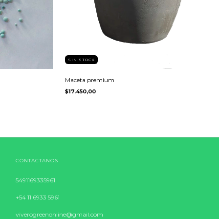
SIN STOCK
Maceta premium
$17.450,00
CONTACTANOS
5491169335961
+54 11 6933 5961
viverogreenonline@gmail.com