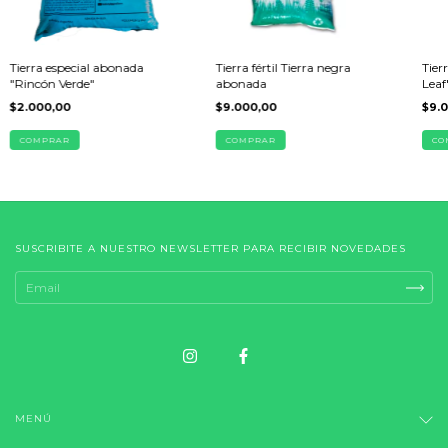
Tierra especial abonada
Tier
Tierra fértil Tierra negra
"Rincón Verde"
Leaf
abonada
$2.000,00
$9.
$9.000,00
COMPRAR
CO
COMPRAR
SUSCRIBITE A NUESTRO NEWSLETTER PARA RECIBIR NOVEDADES
MENÚ