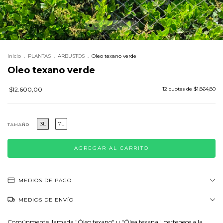
Inicio
.
PLANTAS
.
ARBUSTOS
.
Oleo texano verde
Oleo texano verde
$12.600,00
12
cuotas de
$1.864,80
3L
7L
TAMAÑO
MEDIOS DE PAGO
MEDIOS DE ENVÍO
Comúnmente llamada "Óleo texano" u "Ólea texana", pertenece a la