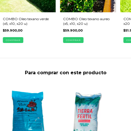
COMBO Oleo texano verde
COMBO Oleo texano aureo
COMB
(x5, x10, x20 u)
(x5, x10, x20 u)
x20
$59.900,00
$59.900,00
$51.
COMPRAR
COMPRAR
CO
Para comprar con este producto