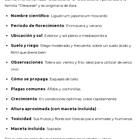
familia "Oleaceae" y es originaria de Asia.
Nombre científico
: Ligustrum japonicum howardii
Período de florecimiento
: Primavera y verano
Ubicación y sol
: Exterior y sol pleno o mediasombra
Suelo y riego
: Riego moderado y frecuente, sobre un suelo ácido y
fértil que drene bien
Observaciones
: Tolera sol, viento y frío; ideal para utilizar de cerco
vivo
Cómo se propaga
: Esquejes de tallo
Plagas comunes
: Áfidos y cochinillas.
Crecimiento
: En condiciones óptimas, crece rápidamente.
Altura aproximada (con maceta incluida)
: -
Toxicidad
: Sus frutos y flores son tóxicas para animales y humanos
Maceta incluida
: Soplada
Por cualquier consulta que tengas sobre los cuidados u otras