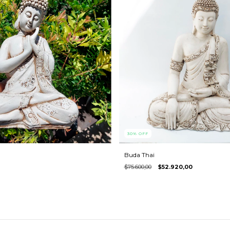
30
%
OFF
Buda Thai
$75.600,00
$52.920,00