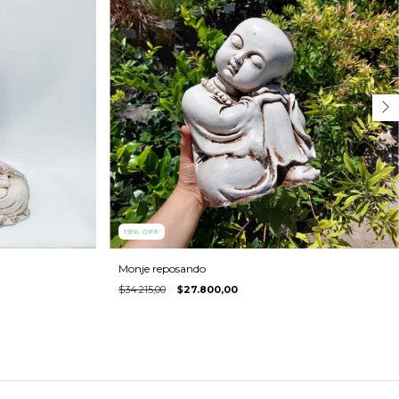
19
%
OFF
Monje reposando
$34.215,00
$27.800,00