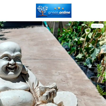
30
%
OFF