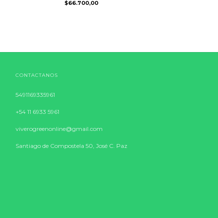
$66.700,00
CONTACTANOS
5491169335961
+54 11 6933 5961
viverogreenonline@gmail.com
Santiago de Compostela 50, José C. Paz