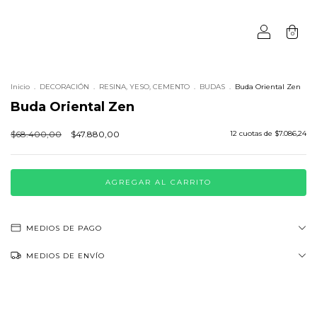
0
Inicio
.
DECORACIÓN
.
RESINA, YESO, CEMENTO
.
BUDAS
.
Buda Oriental Zen
Buda Oriental Zen
$68.400,00
$47.880,00
12
cuotas de
$7.086,24
MEDIOS DE PAGO
MEDIOS DE ENVÍO