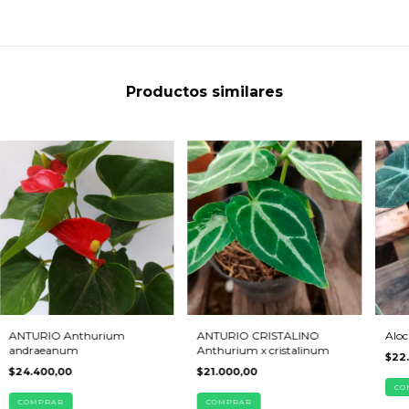
Productos similares
ANTURIO Anthurium
ANTURIO CRISTALINO
Aloc
andraeanum
Anthurium x cristalinum
$22
$24.400,00
$21.000,00
CO
COMPRAR
COMPRAR