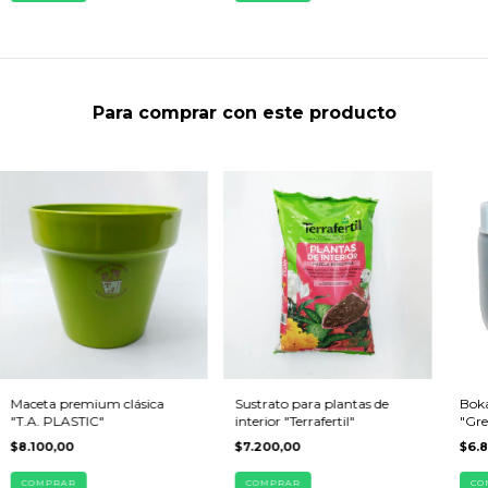
Para comprar con este producto
Maceta premium clásica
Sustrato para plantas de
Boka
"T.A. PLASTIC"
interior "Terrafertil"
"Gre
$8.100,00
$7.200,00
$6.
COMPRAR
COMPRAR
CO