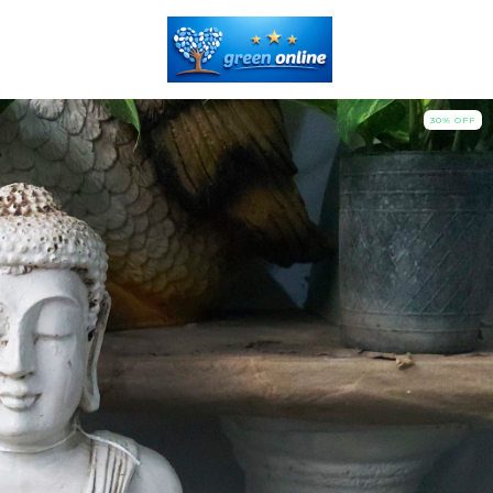
30
%
OFF