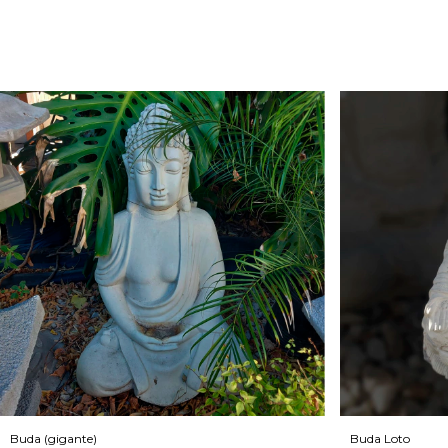
Buda (gigante)
Buda Loto