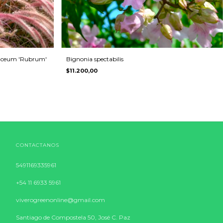
taceum 'Rubrum'
Bignonia spectabilis
$11.200,00
CONTACTANOS
5491169335961
+54 11 6933 5961
viverogreenonline@gmail.com
Santiago de Compostela 50, José C. Paz