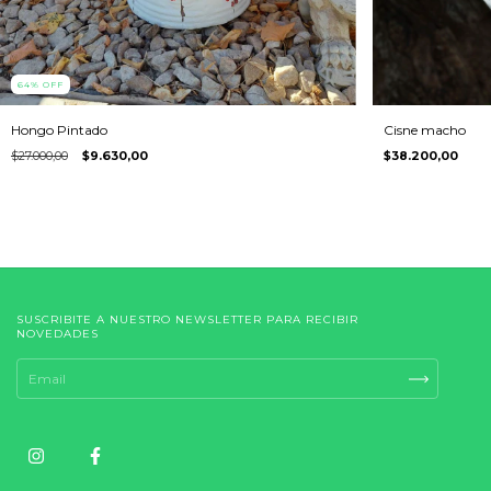
64
%
OFF
Hongo Pintado
Cisne macho
$27.000,00
$9.630,00
$38.200,00
SUSCRIBITE A NUESTRO NEWSLETTER PARA RECIBIR
NOVEDADES