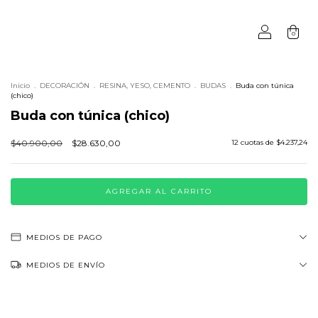
0
Inicio
.
DECORACIÓN
.
RESINA, YESO, CEMENTO
.
BUDAS
.
Buda con túnica
(chico)
Buda con túnica (chico)
$40.900,00
$28.630,00
12
cuotas de
$4.237,24
MEDIOS DE PAGO
MEDIOS DE ENVÍO