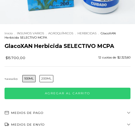
Inicio
.
INSUMOS VARIOS
.
AGROQUÍMICOS
.
HERBICIDAS
.
GlacoXAN
Herbicida SELECTIVO MCPA
GlacoXAN Herbicida SELECTIVO MCPA
$15.700,00
12
cuotas de
$2.323,60
100ML
200ML
TAMAÑO
MEDIOS DE PAGO
MEDIOS DE ENVÍO