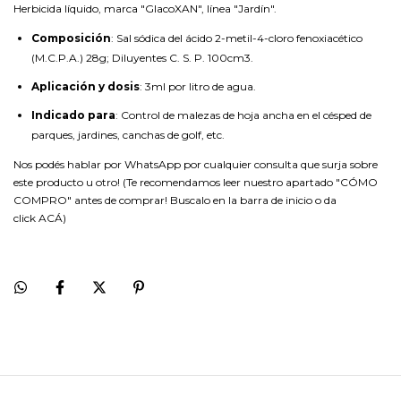
Herbicida líquido, marca "GlacoXAN", línea "Jardín".
Composición
: Sal sódica del ácido 2-metil-4-cloro fenoxiacético
(M.C.P.A.) 28g; Diluyentes C. S. P. 100cm3.
Aplicación y dosis
: 3ml por litro de agua.
Indicado para
: Control de malezas de hoja ancha en el césped de
parques, jardines, canchas de golf, etc.
Nos podés hablar por WhatsApp por cualquier consulta que surja sobre
este producto u otro! (Te recomendamos leer nuestro apartado "CÓMO
COMPRO" antes de comprar! Buscalo en la barra de inicio o da
click
ACÁ
)