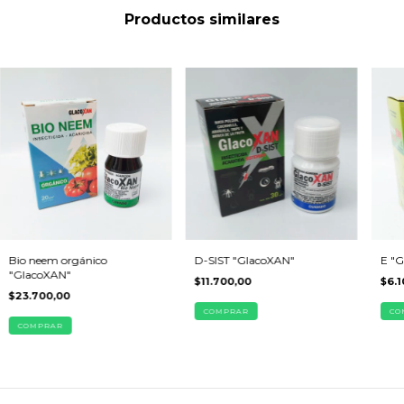
Productos similares
Bio neem orgánico
D-SIST "GlacoXAN"
E "
"GlacoXAN"
$11.700,00
$6.1
$23.700,00
COMPRAR
CO