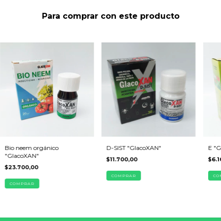
Para comprar con este producto
Bio neem orgánico
D-SIST "GlacoXAN"
E "
"GlacoXAN"
$11.700,00
$6.1
$23.700,00
COMPRAR
CO