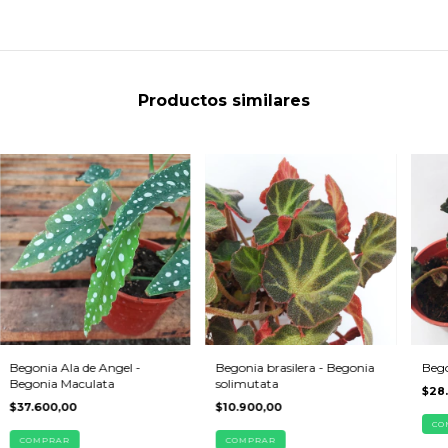
Productos similares
Begonia Ala de Angel -
Begonia brasilera - Begonia
Bego
Begonia Maculata
solimutata
$28
$37.600,00
$10.900,00
CO
COMPRAR
COMPRAR