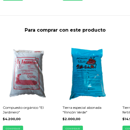
Para comprar con este producto
Compuesto orgánico "El
Tierra especial abonada
Tier
Jardinero"
"Rincón Verde"
fert
$4.200,00
$2.000,00
$14.
COMPRAR
COMPRAR
CO