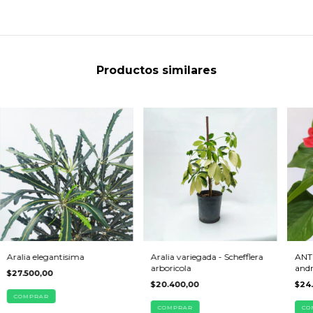
Productos similares
Aralia elegantisima
Aralia variegada - Schefflera
ANT
arboricola
and
$27.500,00
$20.400,00
$24
COMPRAR
COMPRAR
CO