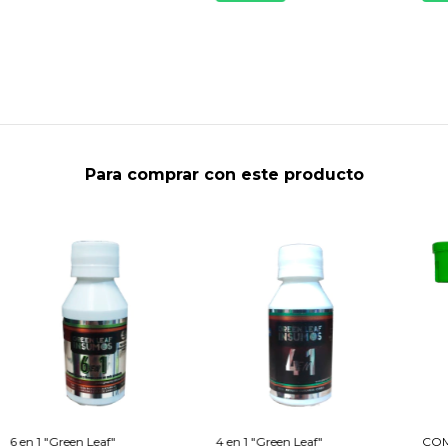
Para comprar con este producto
6 en 1 "Green Leaf"
4 en 1 "Green Leaf"
COM