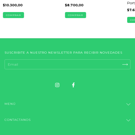
Por
$10.300,00
$8.700,00
$7.
COMPRAR
COMPRAR
CO
SUSCRIBITE A NUESTRO NEWSLETTER PARA RECIBIR NOVEDADES
MENÚ
CONTACTANOS