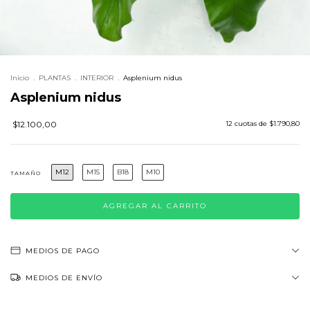
Inicio
.
PLANTAS
.
INTERIOR
.
Asplenium nidus
Asplenium nidus
$12.100,00
12
cuotas de
$1.790,80
M12
M15
B18
M10
TAMAÑO
MEDIOS DE PAGO
MEDIOS DE ENVÍO