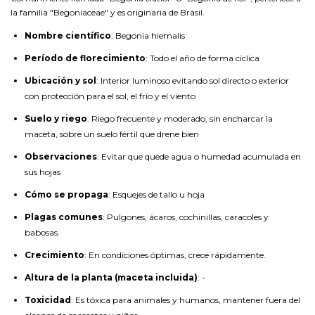
la familia "Begoniaceae" y es originaria de Brasil.
Nombre científico
: Begonia hiemalis
Período de florecimiento
: Todo el año de forma cíclica
Ubicación y sol
: Interior luminoso evitando sol directo o exterior
con protección para el sol, el frío y el viento
Suelo y riego
: Riego frecuente y moderado, sin encharcar la
maceta, sobre un suelo fértil que drene bien
Observaciones
: Evitar que quede agua o humedad acumulada en
sus hojas
Cómo se propaga
: Esquejes de tallo u hoja
Plagas comunes
: Pulgones, ácaros, cochinillas, caracoles y
babosas.
Crecimiento
: En condiciones óptimas, crece rápidamente.
Altura de la planta (maceta incluida)
: -
Toxicidad
: Es tóxica para animales y humanos, mantener fuera del