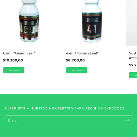
6 en 1 "Green Leaf"
4 en 1 "Green Leaf"
Sust
inter
$10.300,00
$8.700,00
$7.
COMPRAR
COMPRAR
CO
SUSCRIBITE A NUESTRO NEWSLETTER PARA RECIBIR NOVEDADES