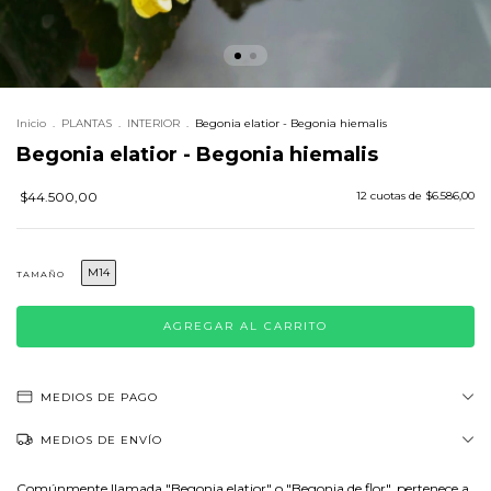
Inicio
.
PLANTAS
.
INTERIOR
.
Begonia elatior - Begonia hiemalis
Begonia elatior - Begonia hiemalis
$44.500,00
12
cuotas de
$6.586,00
M14
TAMAÑO
MEDIOS DE PAGO
MEDIOS DE ENVÍO
Comúnmente llamada "Begonia elatior" o "Begonia de flor", pertenece a