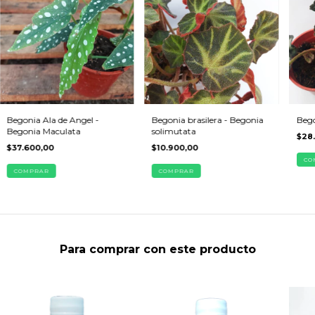
Begonia Ala de Angel -
Begonia brasilera - Begonia
Bego
Begonia Maculata
solimutata
$28
$37.600,00
$10.900,00
CO
COMPRAR
COMPRAR
Para comprar con este producto