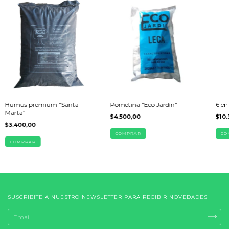
Humus premium "Santa
Pometina "Eco Jardín"
6 en
Marta"
$4.500,00
$10.
$3.400,00
CO
COMPRAR
SUSCRIBITE A NUESTRO NEWSLETTER PARA RECIBIR NOVEDADES