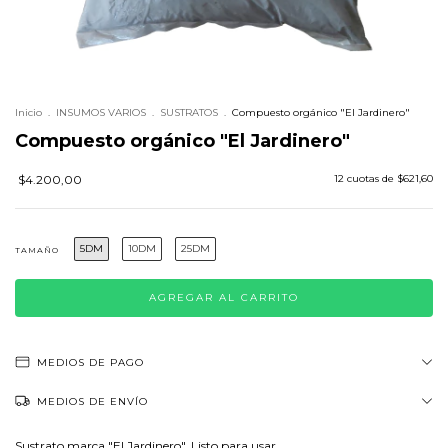
Inicio
.
INSUMOS VARIOS
.
SUSTRATOS
.
Compuesto orgánico "El Jardinero"
Compuesto orgánico "El Jardinero"
$4.200,00
12
cuotas de
$621,60
5DM
10DM
25DM
TAMAÑO
MEDIOS DE PAGO
MEDIOS DE ENVÍO
Sustrato marca "El Jardinero". Listo para usar.