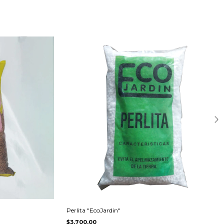
Perlita "EcoJardin"
$3.700,00