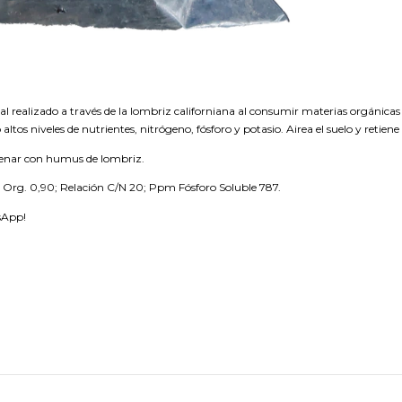
ealizado a través de la lombriz californiana al consumir materias orgánicas
tos niveles de nutrientes, nitrógeno, fósforo y potasio. Airea el suelo y retiene
ellenar con humus de lombriz.
 N Org. 0,90; Relación C/N 20; Ppm Fósforo Soluble 787.
sApp!