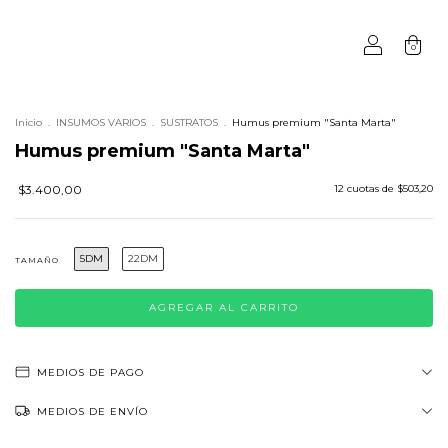
0
Inicio
.
INSUMOS VARIOS
.
SUSTRATOS
.
Humus premium "Santa Marta"
Humus premium "Santa Marta"
$3.400,00
12
cuotas de
$503,20
5DM
22DM
TAMAÑO
MEDIOS DE PAGO
MEDIOS DE ENVÍO