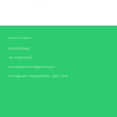
CONTACTANOS
5491169335961
+54 11 6933 5961
viverogreenonline@gmail.com
Santiago de Compostela 50, José C. Paz