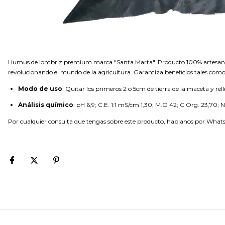
Humus de lombriz premium marca "Santa Marta". Producto 100% artesanal r
revolucionando el mundo de la agricultura. Garantiza beneficios tales como al
Modo de uso
: Quitar los primeros 2 o 5cm de tierra de la maceta y r
Análisis químico
: pH 6,9; C.E. 1:1 mS/cm 1,30; M.O 42; C Org. 23,70;
Por cualquier consulta que tengas sobre este producto, hablanos por What