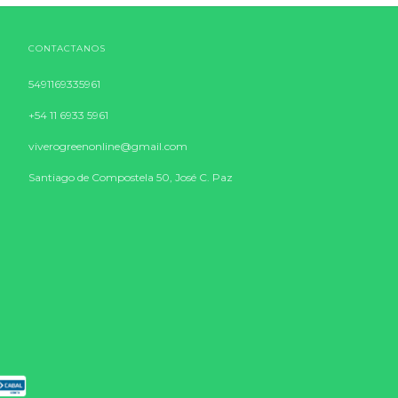
CONTACTANOS
5491169335961
+54 11 6933 5961
viverogreenonline@gmail.com
Santiago de Compostela 50, José C. Paz