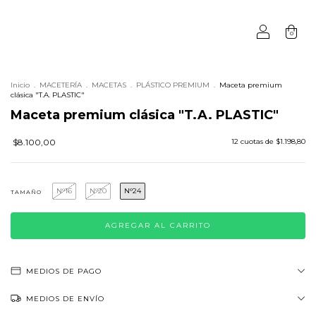
0
Inicio
.
MACETERÍA
.
MACETAS
.
PLÁSTICO PREMIUM
.
Maceta premium
clásica "T.A. PLASTIC"
Maceta premium clásica "T.A. PLASTIC"
$8.100,00
12
cuotas de
$1.198,80
N°16
N°20
N°24
TAMAÑO
MEDIOS DE PAGO
MEDIOS DE ENVÍO