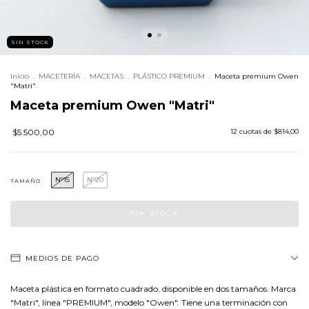
SIN STOCK
Inicio
.
MACETERÍA
.
MACETAS
.
PLÁSTICO PREMIUM
.
Maceta premium Owen
"Matri"
Maceta premium Owen "Matri"
$5.500,00
12
cuotas de
$814,00
N°15
N°20
TAMAÑO
MEDIOS DE PAGO
Maceta plástica en formato cuadrado, disponible en dos tamaños. Marca
"Matri", línea "PREMIUM", modelo "Owen". Tiene una terminación con