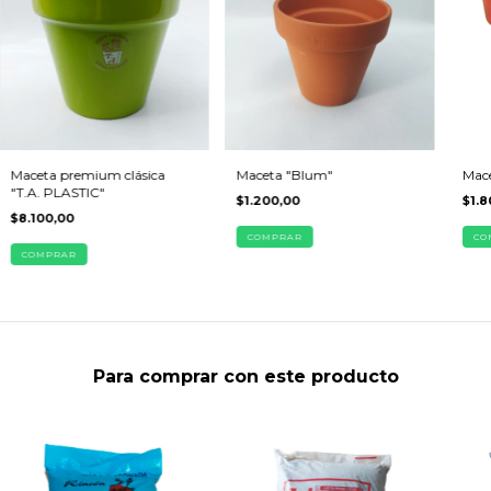
Maceta premium clásica
Maceta "Blum"
Mace
"T.A. PLASTIC"
$1.200,00
$1.8
$8.100,00
COMPRAR
CO
COMPRAR
Para comprar con este producto