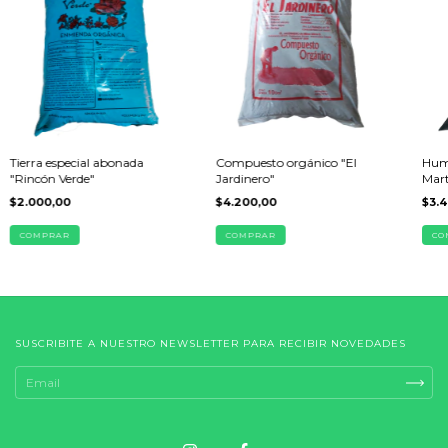
Tierra especial abonada
Compuesto orgánico "El
Hum
"Rincón Verde"
Jardinero"
Mar
$2.000,00
$4.200,00
$3.
COMPRAR
COMPRAR
CO
SUSCRIBITE A NUESTRO NEWSLETTER PARA RECIBIR NOVEDADES