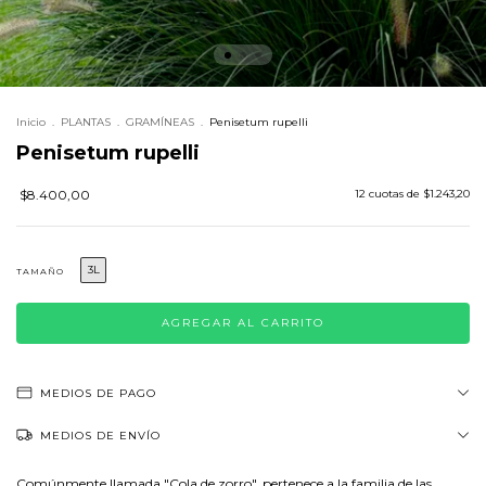
Inicio
.
PLANTAS
.
GRAMÍNEAS
.
Penisetum rupelli
Penisetum rupelli
$8.400,00
12
cuotas de
$1.243,20
3L
TAMAÑO
MEDIOS DE PAGO
MEDIOS DE ENVÍO
Comúnmente llamada "Cola de zorro", pertenece a la familia de las