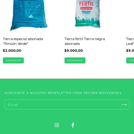
Tierra especial abonada
Tier
Tierra fértil Tierra negra
"Rincón Verde"
Leaf
abonada
$2.000,00
$9.
$9.000,00
COMPRAR
CO
COMPRAR
SUSCRIBITE A NUESTRO NEWSLETTER PARA RECIBIR NOVEDADES