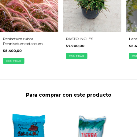
Penisetum rubra -
PASTO INGLES
Lant
Pennisetum setaceum
$7.900,00
$8.
'Rubrum'
$8.400,00
COMPRAR
CO
COMPRAR
Para comprar con este producto