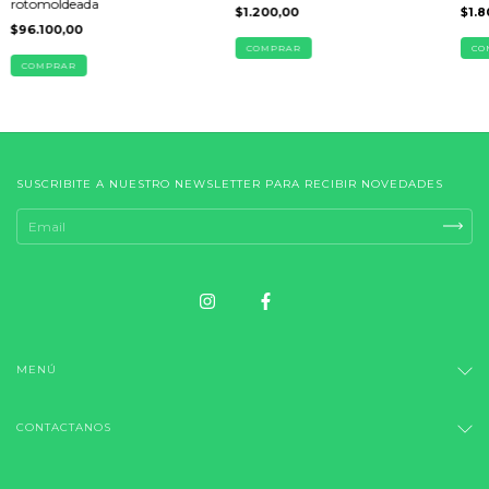
rotomoldeada
$1.200,00
$1.8
$96.100,00
COMPRAR
CO
COMPRAR
SUSCRIBITE A NUESTRO NEWSLETTER PARA RECIBIR NOVEDADES
MENÚ
CONTACTANOS