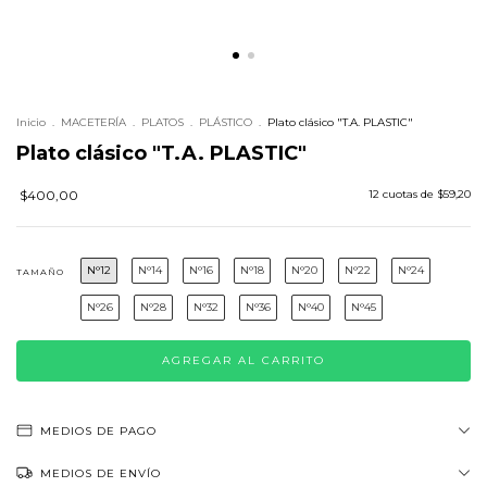
Inicio
.
MACETERÍA
.
PLATOS
.
PLÁSTICO
.
Plato clásico "T.A. PLASTIC"
Plato clásico "T.A. PLASTIC"
$400,00
12
cuotas de
$59,20
N°12
N°14
N°16
N°18
N°20
N°22
N°24
TAMAÑO
N°26
N°28
N°32
N°36
N°40
N°45
MEDIOS DE PAGO
MEDIOS DE ENVÍO