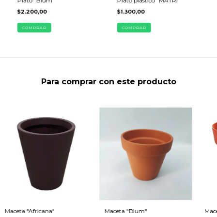
Plato "Blum"
Plato plástico "MATRI"
$2.200,00
$1.300,00
COMPRAR
COMPRAR
Para comprar con este producto
Maceta "Africana"
Maceta "Blum"
Mace