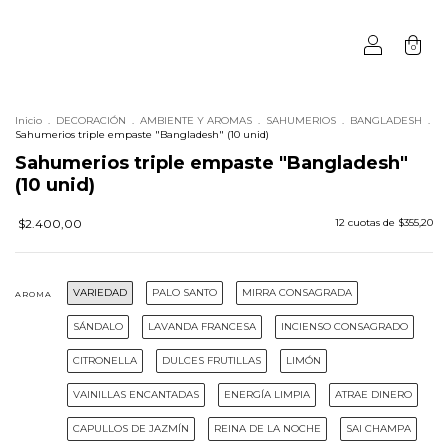
0
Inicio
.
DECORACIÓN
.
AMBIENTE Y AROMAS
.
SAHUMERIOS
.
BANGLADESH
.
Sahumerios triple empaste "Bangladesh" (10 unid)
Sahumerios triple empaste "Bangladesh"
(10 unid)
$2.400,00
12
cuotas de
$355,20
VARIEDAD
PALO SANTO
MIRRA CONSAGRADA
AROMA
SÁNDALO
LAVANDA FRANCESA
INCIENSO CONSAGRADO
CITRONELLA
DULCES FRUTILLAS
LIMÓN
VAINILLAS ENCANTADAS
ENERGÍA LIMPIA
ATRAE DINERO
CAPULLOS DE JAZMÍN
REINA DE LA NOCHE
SAI CHAMPA