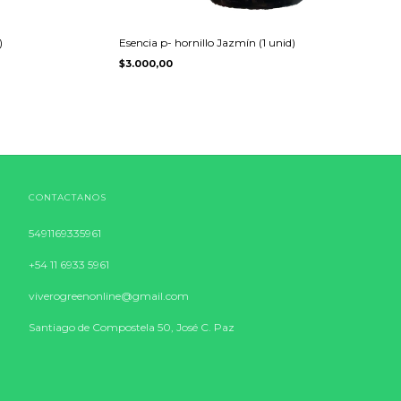
)
Esencia p- hornillo Jazmín (1 unid)
$3.000,00
CONTACTANOS
5491169335961
+54 11 6933 5961
viverogreenonline@gmail.com
Santiago de Compostela 50, José C. Paz