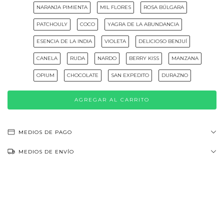
NARANJA PIMIENTA
MIL FLORES
ROSA BÚLGARA
PATCHOULY
COCO
YAGRA DE LA ABUNDANCIA
ESENCIA DE LA INDIA
VIOLETA
DELICIOSO BENJUÍ
CANELA
RUDA
NARDO
BERRY KISS
MANZANA
OPIUM
CHOCOLATE
SAN EXPEDITO
DURAZNO
MEDIOS DE PAGO
MEDIOS DE ENVÍO