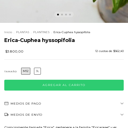
Inicio
.
PLANTAS
.
PLANTINES
.
Erica-Cuphea hyssopifolia
Erica-Cuphea hyssopifolia
$3.800,00
12
cuotas de
$562,40
M12
3L
TAMAÑO
MEDIOS DE PAGO
MEDIOS DE ENVÍO
Comúnmente llamada "Erica", pertenece a la familia "Ericaceae" y es