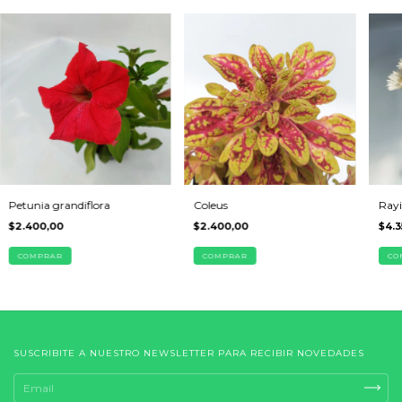
Petunia grandiflora
Coleus
Rayi
$2.400,00
$2.400,00
$4.3
COMPRAR
COMPRAR
CO
SUSCRIBITE A NUESTRO NEWSLETTER PARA RECIBIR NOVEDADES