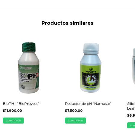
Productos similares
BioPH+ "BioProyect"
Reductor de pH "Namaste"
Sili
Leaf
$11.900,00
$7.500,00
$6.
COMPRAR
COMPRAR
CO