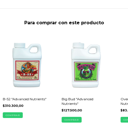
Para comprar con este producto
B-52 "Advanced Nutrients"
Big Bud "Advanced
Over
Nutrients"
Nutr
$310.300,00
$127.500,00
$83
COMPRAR
COMPRAR
CO