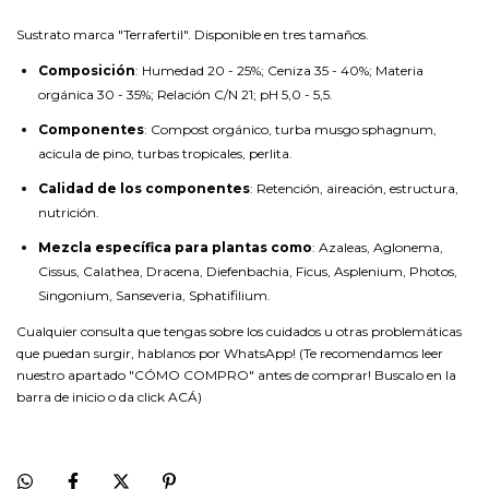
Sustrato marca "Terrafertil". Disponible en tres tamaños.
Composición
: Humedad 20 - 25%; Ceniza 35 - 40%; Materia
orgánica 30 - 35%; Relación C/N 21; pH 5,0 - 5,5.
Componentes
: Compost orgánico, turba musgo sphagnum,
acicula de pino, turbas tropicales, perlita.
Calidad de los componentes
: Retención, aireación, estructura,
nutrición.
Mezcla específica para plantas
como
: Azaleas, Aglonema,
Cissus, Calathea, Dracena, Diefenbachia, Ficus, Asplenium, Photos,
Singonium, Sanseveria, Sphatifilium.
Cualquier consulta que tengas sobre los cuidados u otras problemáticas
que puedan surgir, hablanos por WhatsApp! (Te recomendamos leer
nuestro apartado "CÓMO COMPRO" antes de comprar! Buscalo en la
barra de inicio o da click
ACÁ
)