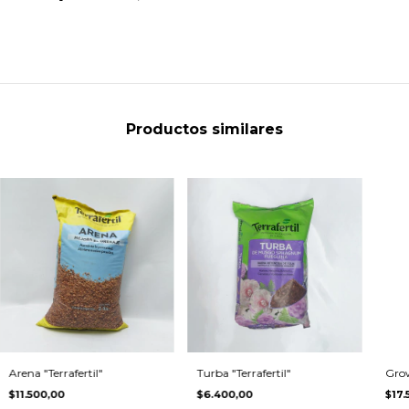
Productos similares
Arena "Terrafertil"
Turba "Terrafertil"
Grow
$11.500,00
$6.400,00
$17.